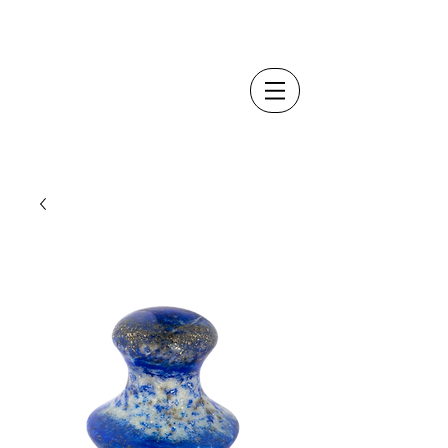
YÙ
Beauty
by
Dr. Anna Mandozzi