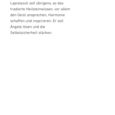
Lapislazuli soll übrigens, so das
tradierte Heilsteinwissen, vor allem
den Geist ansprechen, Harmonie
schaffen und inspirieren. Er soll
Ängste lösen und die
Selbstsicherheit stärken.
Die Anwendung
ist einfach: Die zu
massierende Stelle gut mit Öl
einölen, dass der Stein gut gleiten
kann. Den Massagepilz bequem
greifen und über die verspannten
Muskeln am Körper oder sanft
entlang der Lymphbahnen des
Gesichts gleiten lassen. Immer nur
mit dem Eigengewicht des
Edelsteins arbeiten; niemals
nachdrücken.