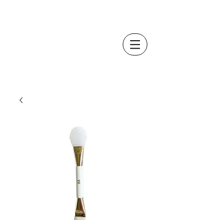
YÙ
Beauty
by
Dr. Anna Mandozzi