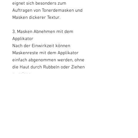
eignet sich besonders zum
Auftragen von Tonerdemasken und
Masken dickerer Textur.
3. Masken Abnehmen mit dem
Applikator
Nach der Einwirkzeit können
Maskenreste mit dem Applikator
einfach abgenommen werden, ohne
die Haut durch Rubbeln oder Ziehen
zu reizen.
Reinigungstipps
Den Maskenpinsel unter
fliessendem Wasser reinigen. Das
Pinselende sanft drücken, um
überschüssiges Wasser
auszudrücken und lufttrocknen
lassen. Wenn der Pinsel vollständig
getrocknet ist, kannst du die Hülle